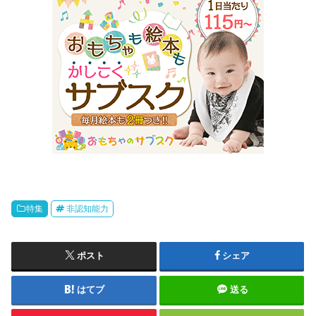
特集
非認知能力
ポスト
シェア
はてブ
送る