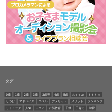
タグ
0歳
1歳
2歳
3歳
3歳児
4歳
5歳
おすすめ
おもちゃ
しつけ
アドバイス
コペル
デメリット
メリット
ランキング
リトミック
人気
口コミ
右脳教育
子供
子育て
学習