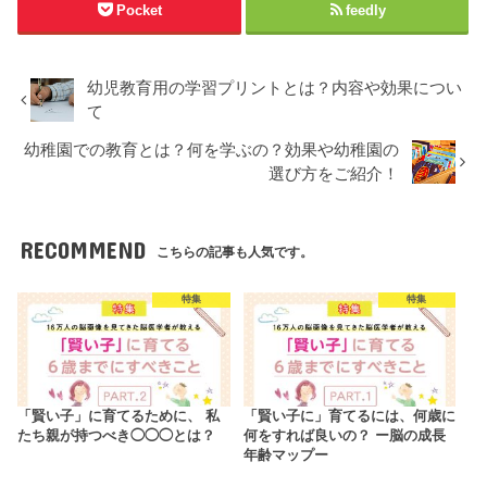
Pocket
feedly
幼児教育用の学習プリントとは？内容や効果につい
て
幼稚園での教育とは？何を学ぶの？効果や幼稚園の
選び方をご紹介！
RECOMMEND
こちらの記事も人気です。
特集
特集
「賢い子」に育てるために、 私
「賢い子に」育てるには、何歳に
たち親が持つべき◯◯◯とは？
何をすれば良いの？ ー脳の成長
年齢マップー