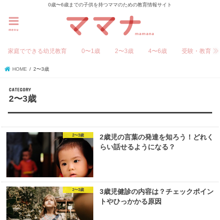
0歳〜6歳までの子供を持つママのための教育情報サイト
menu
家庭でできる幼児教育
0〜1歳
2〜3歳
4〜6歳
受験・教育
HOME
2〜3歳
2〜3歳
2〜3歳
2歳児の言葉の発達を知ろう！どれく
らい話せるようになる？
2〜3歳
3歳児健診の内容は？チェックポイン
トやひっかかる原因