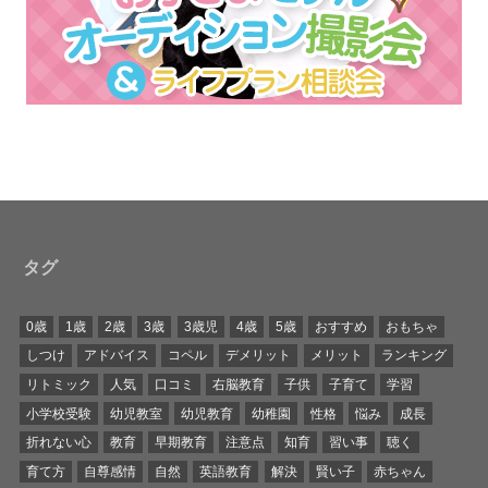
タグ
0歳
1歳
2歳
3歳
3歳児
4歳
5歳
おすすめ
おもちゃ
しつけ
アドバイス
コペル
デメリット
メリット
ランキング
リトミック
人気
口コミ
右脳教育
子供
子育て
学習
小学校受験
幼児教室
幼児教育
幼稚園
性格
悩み
成長
折れない心
教育
早期教育
注意点
知育
習い事
聴く
育て方
自尊感情
自然
英語教育
解決
賢い子
赤ちゃん