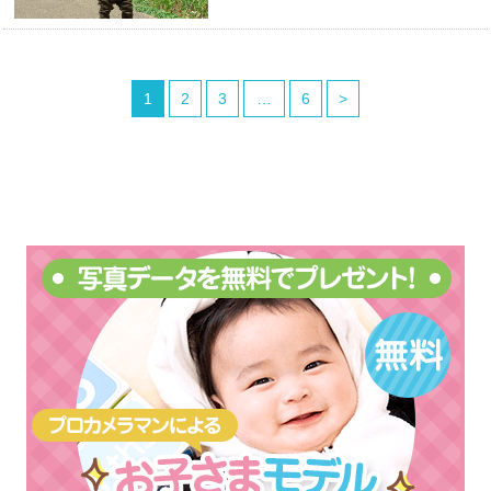
1
2
3
…
6
>