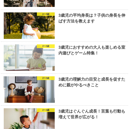
2〜3歳
3歳児の平均身長は？子供の身長を伸
ばす方法を教えます
2〜3歳
3歳児におすすめの大人も楽しめる室
内遊びとゲーム特集！
2〜3歳
3歳児の理解力の目安と成長を促すた
めに親がやるべきこと
2〜3歳
3歳児はぐんぐん成長！言葉も行動も
増えて世界が広がる！