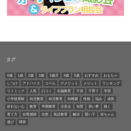
タグ
0歳
1歳
2歳
3歳
3歳児
4歳
5歳
おすすめ
おもちゃ
しつけ
アドバイス
コペル
デメリット
メリット
ランキング
リトミック
人気
口コミ
右脳教育
子供
子育て
学習
小学校受験
幼児教室
幼児教育
幼稚園
性格
悩み
成長
折れない心
教育
早期教育
注意点
知育
習い事
聴く
育て方
自尊感情
自然
英語教育
解決
賢い子
赤ちゃん
遊び
障害