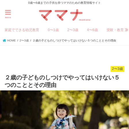
0歳〜6歳までの子供を持つママのための教育情報サイト
menu
家庭でできる幼児教育
0〜1歳
2〜3歳
4〜6歳
受験・教育
HOME
2〜3歳
２歳の子どものしつけでやってはいけない５つのこととその理由
2〜3歳
２歳の子どものしつけでやってはいけない５
つのこととその理由