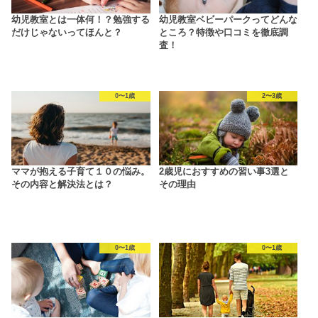
幼児教室とは一体何！？勉強する
幼児教室ベビーパークってどんな
だけじゃないってほんと？
ところ？特徴や口コミを徹底調
査！
0〜1歳
2〜3歳
ママが抱える子育て１０の悩み。
2歳児におすすめの習い事3選と
その内容と解決法とは？
その理由
0〜1歳
0〜1歳