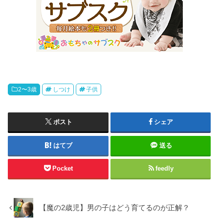
2〜3歳
しつけ
子供
ポスト
シェア
はてブ
送る
Pocket
feedly
【魔の2歳児】男の子はどう育てるのが正解？