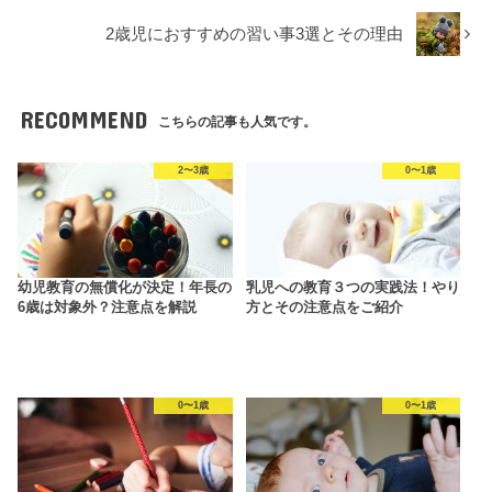
2歳児におすすめの習い事3選とその理由
RECOMMEND
こちらの記事も人気です。
2〜3歳
0〜1歳
幼児教育の無償化が決定！年長の
乳児への教育３つの実践法！やり
6歳は対象外？注意点を解説
方とその注意点をご紹介
0〜1歳
0〜1歳