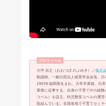
プロフィール
大坪 信之（おおつぼ のぶゆき）／
株式会
勤講師。一般社団法人徳育学会会長。日
1963年福岡県生まれ。大学卒業後、日
業務に従事する。自身の子育て中の経験か
コペル）を設立。幼児教室コペルの運営
取組んでいる。全国各地で子育てセミナ