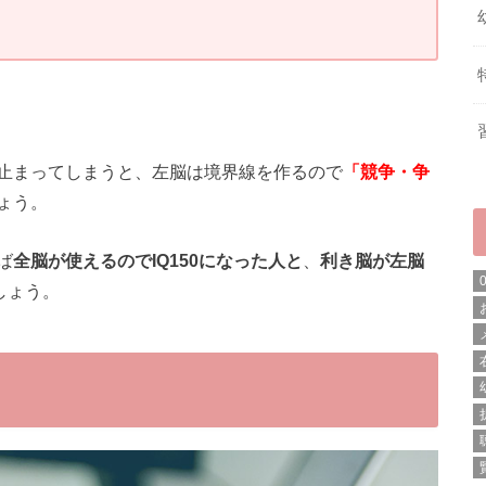
止まってしまうと、左脳は境界線を作るので
「競争・争
ょう。
ば
全脳が使えるのでIQ150になった人と
、
利き脳が左脳
しょう。