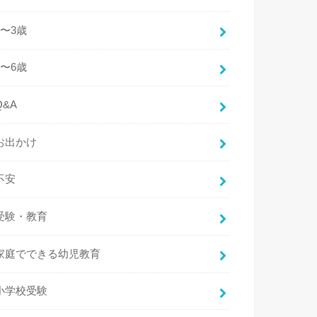
2〜3歳
4〜6歳
Q&A
お出かけ
不安
受験・教育
家庭でできる幼児教育
小学校受験