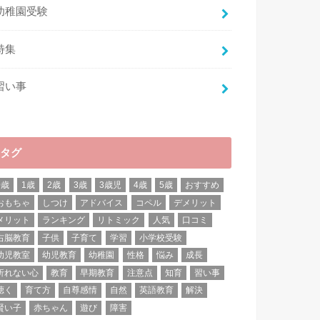
幼稚園受験
特集
習い事
タグ
0歳
1歳
2歳
3歳
3歳児
4歳
5歳
おすすめ
おもちゃ
しつけ
アドバイス
コペル
デメリット
メリット
ランキング
リトミック
人気
口コミ
右脳教育
子供
子育て
学習
小学校受験
幼児教室
幼児教育
幼稚園
性格
悩み
成長
折れない心
教育
早期教育
注意点
知育
習い事
聴く
育て方
自尊感情
自然
英語教育
解決
賢い子
赤ちゃん
遊び
障害