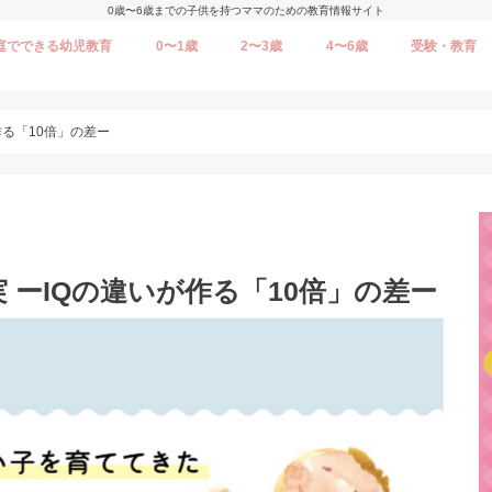
0歳〜6歳までの子供を持つママのための教育情報サイト
庭でできる幼児教育
0〜1歳
2〜3歳
4〜6歳
受験・教育
作る「10倍」の差ー
 ーIQの違いが作る「10倍」の差ー