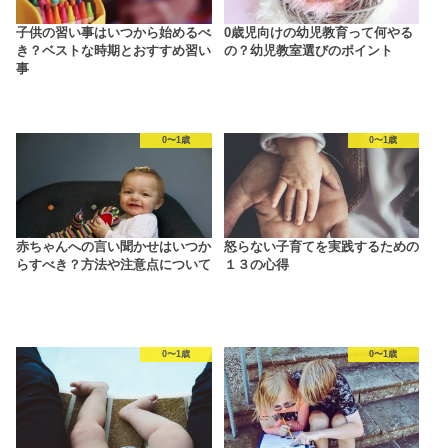
子供の習い事はいつから始めるべ
0歳児向けの幼児教育って何やる
き？ベストな時期とおすすめ習い
の？幼児教室選びのポイント
事
0〜1歳
0〜1歳
赤ちゃんへの言い聞かせはいつか
怒らない子育てを実践するための
らすべき？方法や注意点について
１３の心得
0〜1歳
0〜1歳