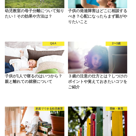
幼児教室の母子分離について知り
子供の発達障害はどこに相談する
たい！その効果や方法は？
べき？心配になったらまず親がや
りたいこと
Q&A
2〜3歳
子供が1人で寝るのはいつから？
３歳の注意の仕方とは？しつけの
親と離れての就寝について
ポイントや覚えておきたいコツを
ご紹介
家庭でできる幼児教育
受験・教育