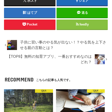
ポスト
シェア
はてブ
送る
Pocket
feedly
子供に習い事のやる気が出ない！？やる気を上下さ
せる親の言動とは？
【TOP8】無料の知育アプリ、一番おすすめなのは
どれ？
RECOMMEND
こちらの記事も人気です。
Q&A
Q&A