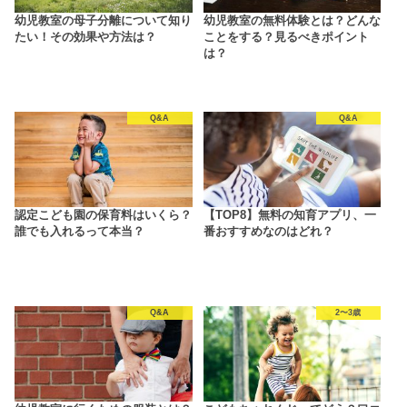
幼児教室の母子分離について知り
幼児教室の無料体験とは？どんな
たい！その効果や方法は？
ことをする？見るべきポイント
は？
Q&A
Q&A
認定こども園の保育料はいくら？
【TOP8】無料の知育アプリ、一
誰でも入れるって本当？
番おすすめなのはどれ？
Q&A
2〜3歳