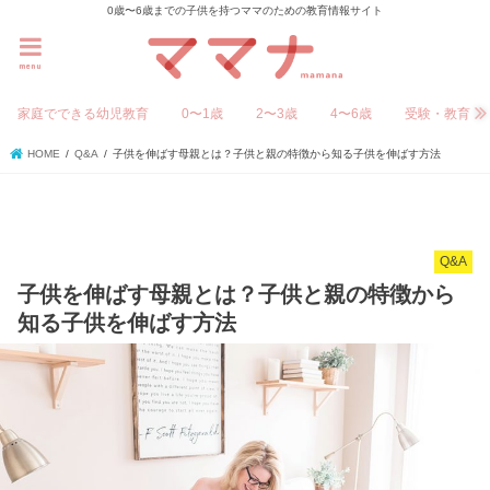
0歳〜6歳までの子供を持つママのための教育情報サイト
menu
家庭でできる幼児教育
0〜1歳
2〜3歳
4〜6歳
受験・教育
HOME
Q&A
子供を伸ばす母親とは？子供と親の特徴から知る子供を伸ばす方法
Q&A
子供を伸ばす母親とは？子供と親の特徴から
知る子供を伸ばす方法