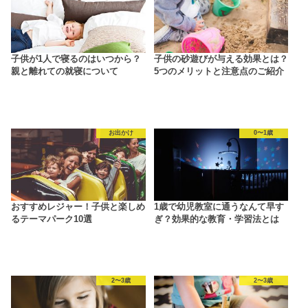
子供が1人で寝るのはいつから？
子供の砂遊びが与える効果とは？
親と離れての就寝について
5つのメリットと注意点のご紹介
お出かけ
0〜1歳
おすすめレジャー！子供と楽しめ
1歳で幼児教室に通うなんて早す
るテーマパーク10選
ぎ？効果的な教育・学習法とは
2〜3歳
2〜3歳