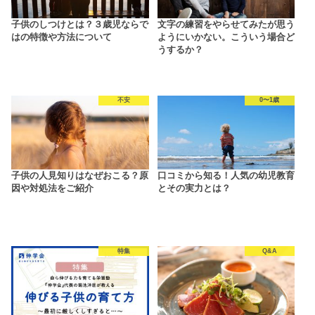
子供のしつけとは？３歳児ならで
文字の練習をやらせてみたが思う
はの特徴や方法について
ようにいかない。こういう場合ど
うするか？
不安
0〜1歳
子供の人見知りはなぜおこる？原
口コミから知る！人気の幼児教育
因や対処法をご紹介
とその実力とは？
特集
Q&A