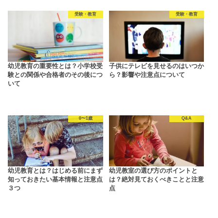
受験・教育
受験・教育
幼児教育の重要性とは？小学校受
子供にテレビを見せるのはいつか
験との関係や合格者のその後につ
ら？影響や注意点について
いて
0〜1歳
Q&A
幼児教育とは？はじめる前にまず
幼児教室の選び方のポイントと
知っておきたい基本情報と注意点
は？絶対見ておくべきことと注意
３つ
点