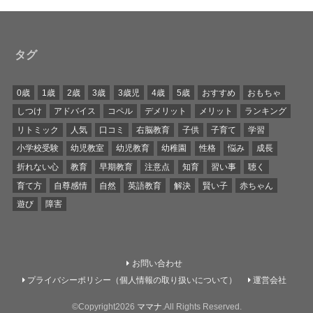
タグ
0歳
1歳
2歳
3歳
3歳児
4歳
5歳
おすすめ
おもちゃ
しつけ
アドバイス
コペル
デメリット
メリット
ランキング
リトミック
人気
口コミ
右脳教育
子供
子育て
学習
小学校受験
幼児教室
幼児教育
幼稚園
性格
悩み
成長
折れない心
教育
早期教育
注意点
知育
習い事
聴く
育て方
自尊感情
自然
英語教育
解決
賢い子
赤ちゃん
遊び
障害
お問い合わせ
プライバシーポリシー（個人情報の取り扱いについて）
運営会社
©Copyright2026
ママナ
.All Rights Reserved.