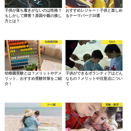
子供が落ち着きがないのは性格？
おすすめレジャー！子供と楽しめ
もしかして障害？原因や親の接し
るテーマパーク10選
方とは？
幼稚園受験
Q&A
幼稚園受験とは？メリットやデメ
子供ができるボランティアはどん
リット、おすすめ受験対策をご紹
なもの？メリットや注意点につい
介！
て
2〜3歳
受験・教育