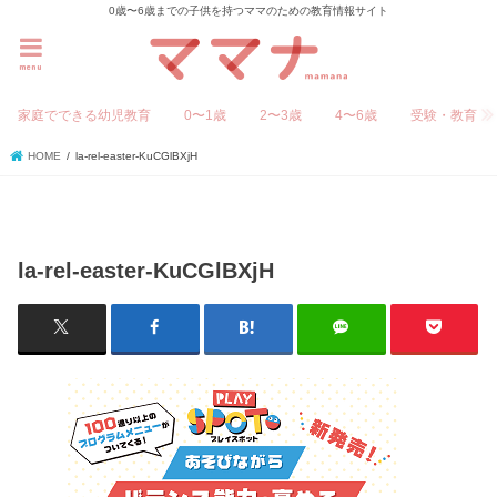
0歳〜6歳までの子供を持つママのための教育情報サイト
menu
家庭でできる幼児教育
0〜1歳
2〜3歳
4〜6歳
受験・教育
HOME
la-rel-easter-KuCGlBXjH
la-rel-easter-KuCGlBXjH