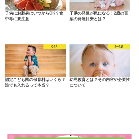
子供にお刺身はいつからOK？食
子供の発達が気になる！2歳の言
中毒に要注意
葉の発達目安とは？
Q&A
2〜3歳
認定こども園の保育料はいくら？
幼児教育とは？その内容や必要性
誰でも入れるって本当？
について