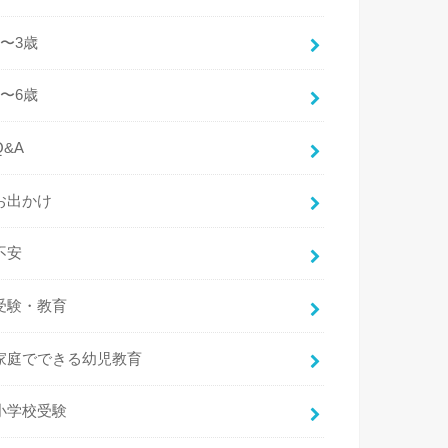
2〜3歳
4〜6歳
Q&A
お出かけ
不安
受験・教育
家庭でできる幼児教育
小学校受験