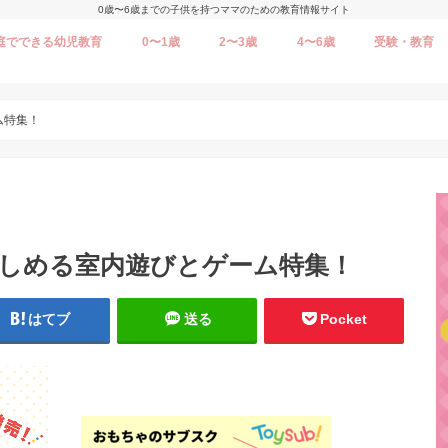
0歳〜6歳までの子供を持つママのための教育情報サイト
庭でできる幼児教育
0〜1歳
2〜3歳
4〜6歳
受験・教育
ム特集！
楽しめる室内遊びとゲーム特集！
はてブ
送る
Pocket