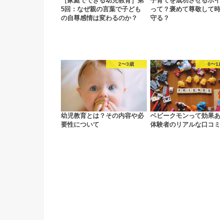
［家庭でできる幼児教育］第
子育てを成功させるポ
5回：なぜ親の言葉で子ども
って？褒めて尊敬して
の自尊感情は変わるのか？
守る？
2〜3歳
0〜1
幼児教育とは？その内容や必
ベビークモンって効果
要性について
体験者のリアルな口コ