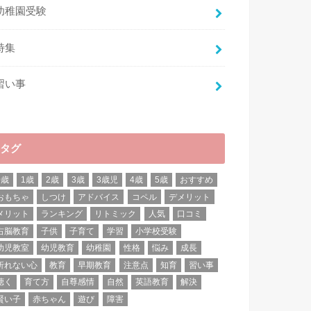
幼稚園受験
特集
習い事
タグ
0歳
1歳
2歳
3歳
3歳児
4歳
5歳
おすすめ
おもちゃ
しつけ
アドバイス
コペル
デメリット
メリット
ランキング
リトミック
人気
口コミ
右脳教育
子供
子育て
学習
小学校受験
幼児教室
幼児教育
幼稚園
性格
悩み
成長
折れない心
教育
早期教育
注意点
知育
習い事
聴く
育て方
自尊感情
自然
英語教育
解決
賢い子
赤ちゃん
遊び
障害