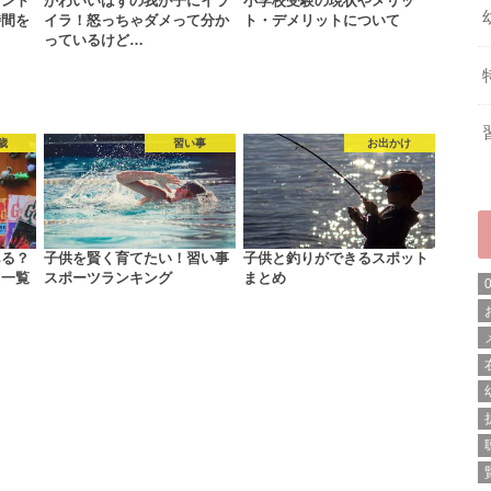
イント
かわいいはずの我が子にイラ
小学校受験の現状やメリッ
時間を
イラ！怒っちゃダメって分か
ト・デメリットについて
っているけど…
歳
習い事
お出かけ
ある？
子供を賢く育てたい！習い事
子供と釣りができるスポット
ミ一覧
スポーツランキング
まとめ