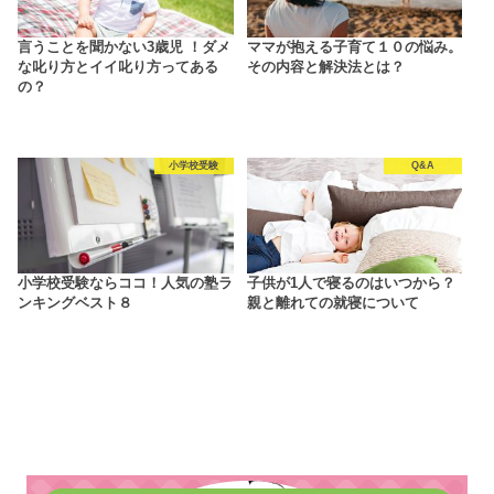
言うことを聞かない3歳児 ！ダメ
ママが抱える子育て１０の悩み。
な叱り方とイイ叱り方ってある
その内容と解決法とは？
の？
小学校受験
Q&A
小学校受験ならココ！人気の塾ラ
子供が1人で寝るのはいつから？
ンキングベスト８
親と離れての就寝について