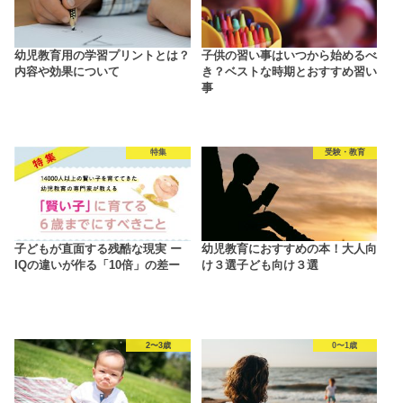
幼児教育用の学習プリントとは？
子供の習い事はいつから始めるべ
内容や効果について
き？ベストな時期とおすすめ習い
事
特集
受験・教育
子どもが直面する残酷な現実 ー
幼児教育におすすめの本！大人向
IQの違いが作る「10倍」の差ー
け３選子ども向け３選
2〜3歳
0〜1歳