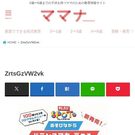
0歳〜6歳までの子供を持つママのための教育情報サイト
menu
家庭でできる幼児教育
0〜1歳
2〜3歳
4〜6歳
受験・教育
HOME
ZrtsGzVW2vk
ZrtsGzVW2vk