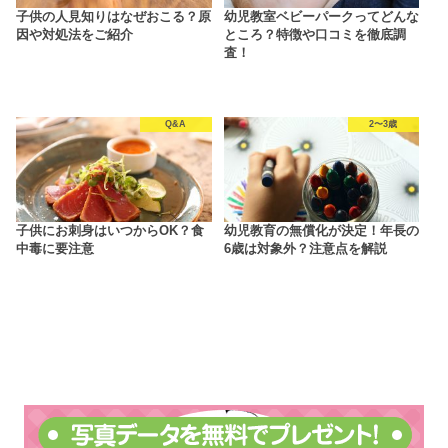
子供の人見知りはなぜおこる？原
幼児教室ベビーパークってどんな
因や対処法をご紹介
ところ？特徴や口コミを徹底調
査！
Q&A
2〜3歳
子供にお刺身はいつからOK？食
幼児教育の無償化が決定！年長の
中毒に要注意
6歳は対象外？注意点を解説