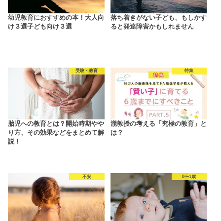
幼児教育におすすめの本！大人向
落ち着きがない子ども、もしかす
け３選子ども向け３選
ると発達障害かもしれません
受験・教育
特集
胎児への教育とは？開始時期やや
瀧教授の考える「究極の教育」と
り方、その効果などをまとめて解
は？
説！
不安
0〜1歳