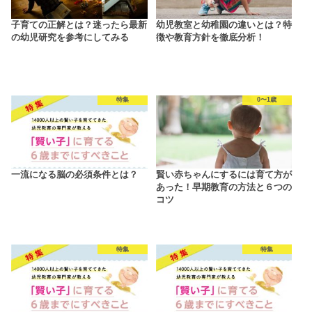
子育ての正解とは？迷ったら最新
幼児教室と幼稚園の違いとは？特
の幼児研究を参考にしてみる
徴や教育方針を徹底分析！
特集
0〜1歳
一流になる脳の必須条件とは？
賢い赤ちゃんにするには育て方が
あった！早期教育の方法と６つの
コツ
特集
特集