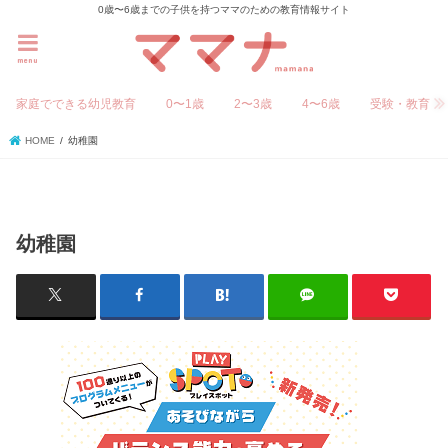
0歳〜6歳までの子供を持つママのための教育情報サイト
menu
家庭でできる幼児教育
0〜1歳
2〜3歳
4〜6歳
受験・教育
HOME
幼稚園
幼稚園