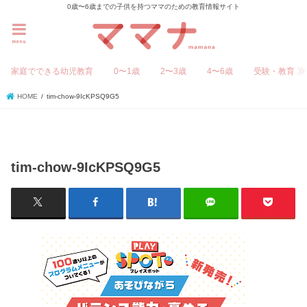
0歳〜6歳までの子供を持つママのための教育情報サイト
menu
家庭でできる幼児教育
0〜1歳
2〜3歳
4〜6歳
受験・教育
HOME
tim-chow-9IcKPSQ9G5
tim-chow-9IcKPSQ9G5