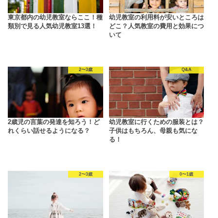
東京都内の幼児教室ならここ！種
幼児教室の利用料が安いところは
類別で見る人気幼児教室13選！
どこ？人気教室の費用と効果につ
いて
2〜3歳
Q&A
2歳児の言葉の発達を知ろう！ど
幼児教室に行くための服装とは？
れくらい話せるようになる？
子供はもちろん、母親も気にな
る！
2〜3歳
0〜1歳