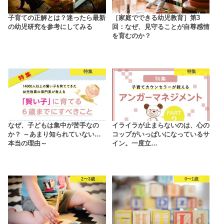
子育ての正解とは？迷ったら最新
［家庭でできる幼児教育］第3
の幼児研究を参考にしてみる
回：なぜ、見守ることが自尊感情
を育むのか？
特集
特集
なぜ、子どもは集中が苦手なの
イライラが止まらないのは、心の
か？ ～あまり知られていない…
コップがいっぱいになっているサ
本当の理由～
イン。一度立…
2〜3歳
0〜1歳