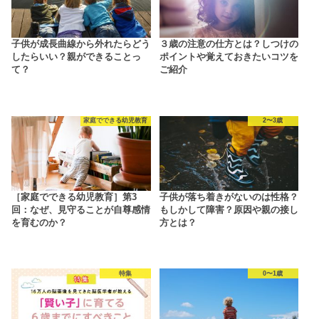
子供が成長曲線から外れたらどう
３歳の注意の仕方とは？しつけの
したらいい？親ができることっ
ポイントや覚えておきたいコツを
て？
ご紹介
家庭でできる幼児教育
2〜3歳
［家庭でできる幼児教育］第3
子供が落ち着きがないのは性格？
回：なぜ、見守ることが自尊感情
もしかして障害？原因や親の接し
を育むのか？
方とは？
特集
0〜1歳