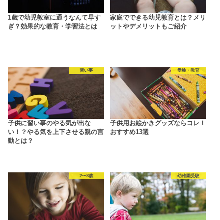
1歳で幼児教室に通うなんて早す
家庭でできる幼児教育とは？メリ
ぎ？効果的な教育・学習法とは
ットやデメリットもご紹介
習い事
受験・教育
子供に習い事のやる気が出な
子供用お絵かきグッズならコレ！
い！？やる気を上下させる親の言
おすすめ13選
動とは？
2〜3歳
幼稚園受験