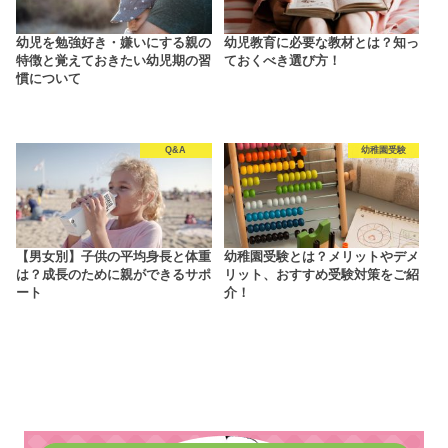
幼児を勉強好き・嫌いにする親の
幼児教育に必要な教材とは？知っ
特徴と覚えておきたい幼児期の習
ておくべき選び方！
慣について
Q&A
幼稚園受験
【男女別】子供の平均身長と体重
幼稚園受験とは？メリットやデメ
は？成長のために親ができるサポ
リット、おすすめ受験対策をご紹
ート
介！