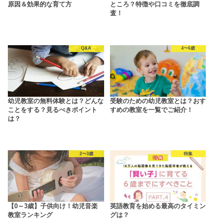
原因＆効果的な育て方
ところ？特徴や口コミを徹底調
査！
Q&A
4〜6歳
幼児教室の無料体験とは？どんな
受験のための幼児教室とは？おす
ことをする？見るべきポイント
すめの教室を一覧でご紹介！
は？
2〜3歳
特集
【0～3歳】子供向け！幼児音楽
英語教育を始める最高のタイミン
教室ランキング
グは？