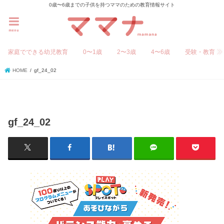
0歳〜6歳までの子供を持つママのための教育情報サイト
menu
家庭でできる幼児教育
0〜1歳
2〜3歳
4〜6歳
受験・教育
HOME
gf_24_02
gf_24_02