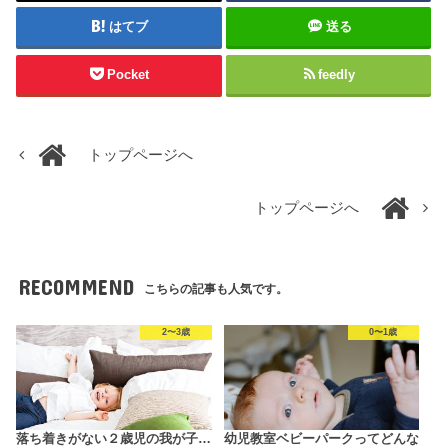
はてブ
送る
Pocket
feedly
トップページへ
トップページへ
RECOMMEND
こちらの記事も人気です。
2〜3歳
0〜1歳
落ち着きがない２歳児の我が子…
幼児教室ベビーパークってどんな