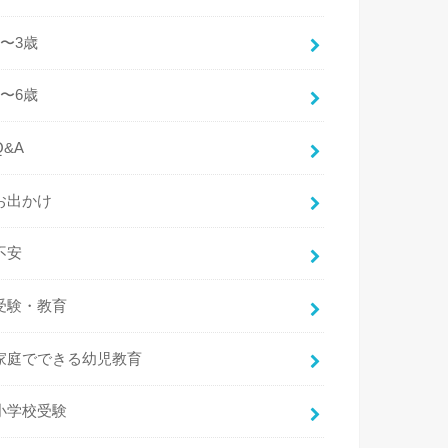
2〜3歳
4〜6歳
Q&A
お出かけ
不安
受験・教育
家庭でできる幼児教育
小学校受験