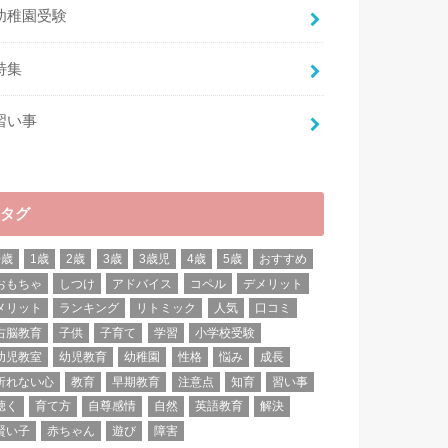
幼稚園受験
特集
習い事
タグ
0歳
1歳
2歳
3歳
3歳児
4歳
5歳
おすすめ
おもちゃ
しつけ
アドバイス
コペル
デメリット
メリット
ランキング
リトミック
人気
口コミ
右脳教育
子供
子育て
学習
小学校受験
幼児教室
幼児教育
幼稚園
性格
悩み
成長
折れない心
教育
早期教育
注意点
知育
習い事
聴く
育て方
自尊感情
自然
英語教育
解決
賢い子
赤ちゃん
遊び
障害