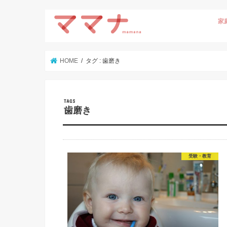
家
HOME
タグ : 歯磨き
歯磨き
受験・教育