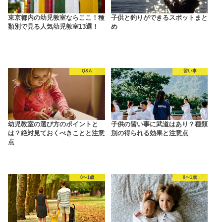
東京都内の幼児教室ならここ！種
子供と釣りができるスポットまと
類別で見る人気幼児教室13選！
め
Q&A
習い事
幼児教室の選び方のポイントと
子供の習い事に武道はあり？種類
は？絶対見ておくべきことと注意
別の得られる効果と注意点
点
0〜1歳
0〜1歳