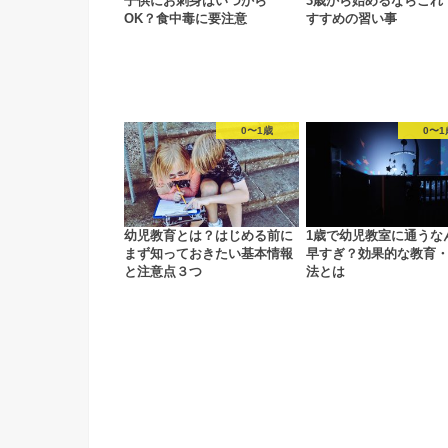
子供にお刺身はいつから
3歳から始めるならこれ
OK？食中毒に要注意
すすめの習い事
0〜1歳
0〜1
幼児教育とは？はじめる前に
1歳で幼児教室に通うな
まず知っておきたい基本情報
早すぎ？効果的な教育
と注意点３つ
法とは