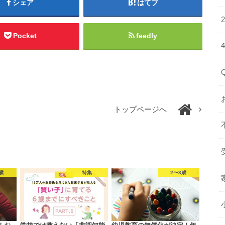
シェア
はてブ
Pocket
feedly
トップページへ
歳
特集
2〜3歳