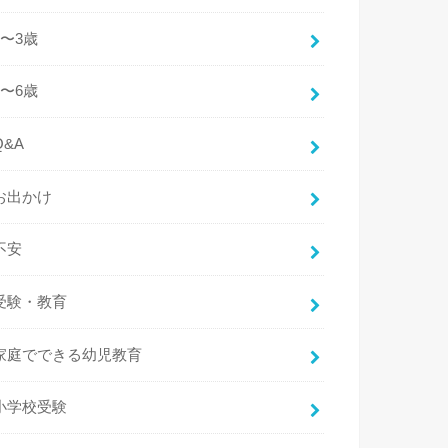
2〜3歳
4〜6歳
Q&A
お出かけ
不安
受験・教育
家庭でできる幼児教育
小学校受験