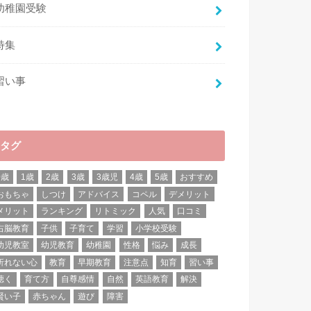
幼稚園受験
特集
習い事
タグ
0歳
1歳
2歳
3歳
3歳児
4歳
5歳
おすすめ
おもちゃ
しつけ
アドバイス
コペル
デメリット
メリット
ランキング
リトミック
人気
口コミ
右脳教育
子供
子育て
学習
小学校受験
幼児教室
幼児教育
幼稚園
性格
悩み
成長
折れない心
教育
早期教育
注意点
知育
習い事
聴く
育て方
自尊感情
自然
英語教育
解決
賢い子
赤ちゃん
遊び
障害