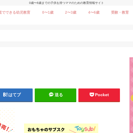
0歳〜6歳までの子供を持つママのための教育情報サイト
庭でできる幼児教育
0〜1歳
2〜3歳
4〜6歳
受験・教育
はてブ
送る
Pocket