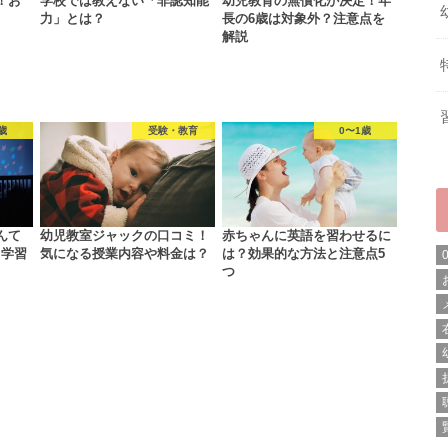
！お
学校では教えない「非認知能
幼児教育の無償化が決定！年
力」とは？
長の6歳は対象外？注意点を
解説
歳
受験・教育
0〜1歳
んて
幼児教室ジャックの口コミ！
赤ちゃんに英語を習わせるに
・学習
気になる授業内容や料金は？
は？効果的な方法と注意点5
つ