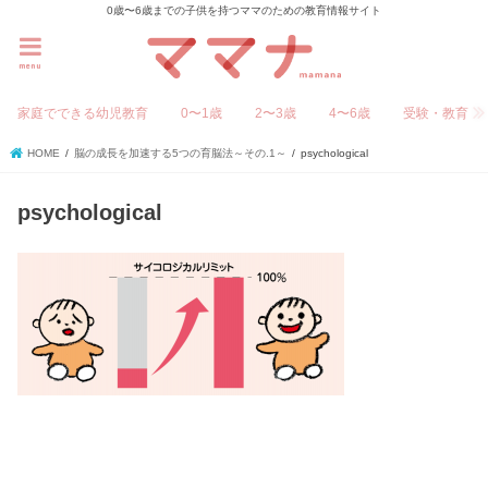
0歳〜6歳までの子供を持つママのための教育情報サイト
menu
家庭でできる幼児教育
0〜1歳
2〜3歳
4〜6歳
受験・教育
HOME
脳の成長を加速する5つの育脳法～その.1～
psychological
psychological